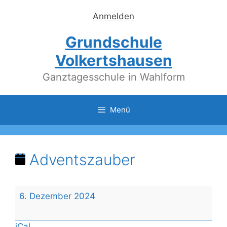
Zum
Anmelden
Inhalt
springen
Grundschule
Volkertshausen
Ganztagesschule in Wahlform
Menü
Adventszauber
Adventszauber
6. Dezember 2024
iCal