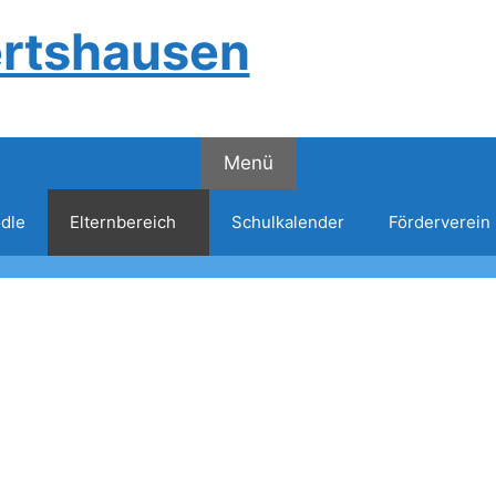
ertshausen
Menü
dle
Elternbereich
Schulkalender
Förderverein