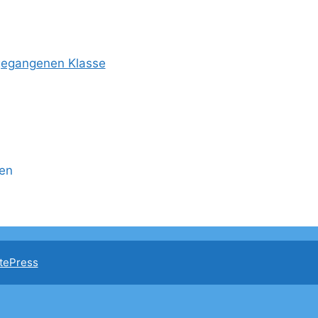
ngegangenen Klasse
en
tePress