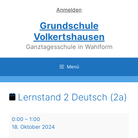
Zum
Anmelden
Inhalt
springen
Grundschule
Volkertshausen
Ganztagesschule in Wahlform
Menü
Lernstand 2 Deutsch (2a)
Lernstand
0:00
–
1:00
2
18. Oktober 2024
Deutsch