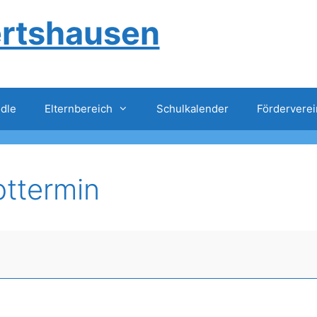
ertshausen
dle
Elternbereich
Schulkalender
Förderverei
pttermin