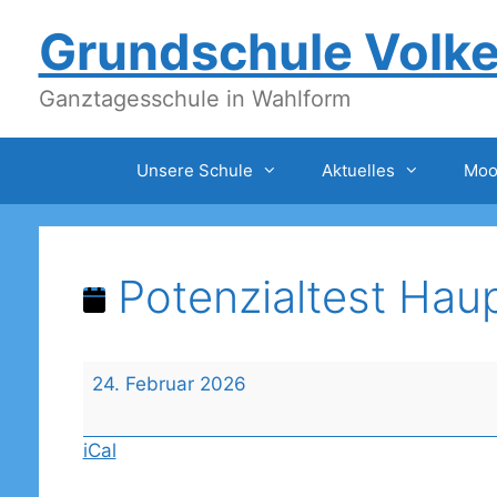
Zum
Grundschule Volk
Inhalt
springen
Ganztagesschule in Wahlform
Unsere Schule
Aktuelles
Moo
Potenzialtest Hau
Potenzialtest
24. Februar 2026
Haupttermin
iCal