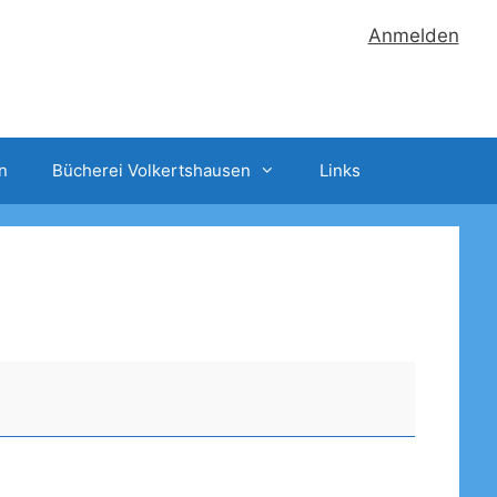
Anmelden
n
Bücherei Volkertshausen
Links