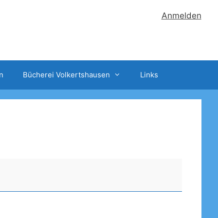
Anmelden
n
Bücherei Volkertshausen
Links