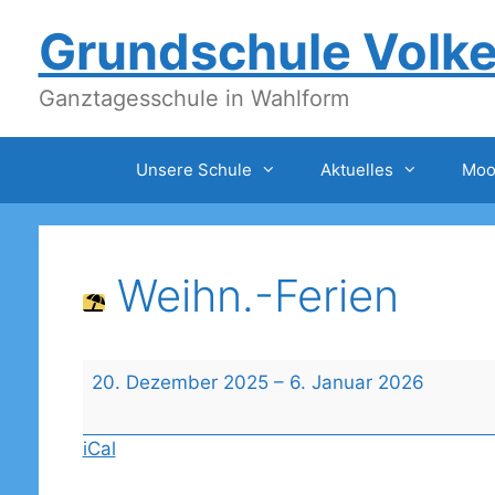
Zum
Grundschule Volk
Inhalt
springen
Ganztagesschule in Wahlform
Unsere Schule
Aktuelles
Moo
Weihn.-Ferien
Weihn.-
20. Dezember 2025
–
6. Januar 2026
Ferien
iCal