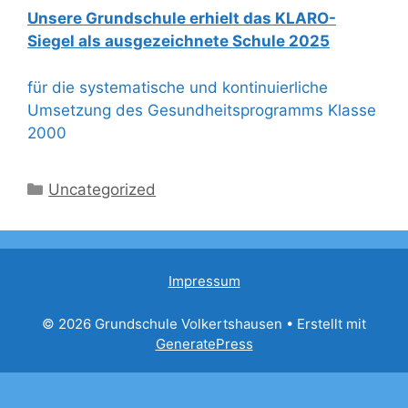
Unsere Grundschule erhielt das KLARO-
Siegel als ausgezeichnete Schule 2025
für die systematische und kontinuierliche
Umsetzung des Gesundheitsprogramms Klasse
2000
Kategorien
Uncategorized
Impressum
© 2026 Grundschule Volkertshausen
• Erstellt mit
GeneratePress