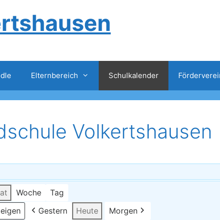
ertshausen
dle
Elternbereich
Schulkalender
Förderverei
dschule Volkertshausen
at
Woche
Tag
Gestern
Heute
Morgen