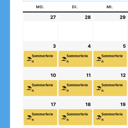
MO.
MONTAG
DI.
DIENSTAG
MI.
MITT
27
27.
28
28.
29
Juli
Juli
J
2026
2026
3
3.
(1
4
4.
(1
5
5
(
August
Veranstaltung)
August
Veranstaltung)
V
Sommerferie
Sommerferie
Sommerferie
2026
2026
n
n
n
10
10.
(1
11
11.
(1
12
1
(
August
Veranstaltung)
August
Veranstaltung)
V
Sommerferie
Sommerferie
Sommerferie
2026
2026
n
n
n
17
17.
(1
18
18.
(1
19
1
(
August
Veranstaltung)
August
Veranstaltung)
V
Sommerferie
Sommerferie
Sommerferie
2026
2026
n
n
n