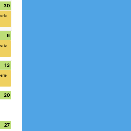
30
30.
(1
ung)
August
Veranstaltung)
erie
2026
6
6.
(1
ung)
September
Veranstaltung)
erie
2026
13
13.
(1
ung)
September
Veranstaltung)
erie
2026
20
20.
September
2026
27
27.