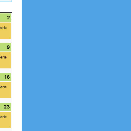
SONNTAG
2
2.
(1
ng)
August
Veranstaltung)
erie
2026
9
9.
(1
ung)
August
Veranstaltung)
erie
2026
16
16.
(1
ung)
August
Veranstaltung)
erie
2026
23
23.
(1
ung)
August
Veranstaltung)
erie
2026