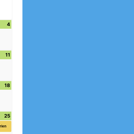
September
2026
4
4.
Oktober
2026
11
11.
Oktober
2026
18
18.
Oktober
2026
25
25.
(1
ung)
Oktober
Veranstaltung)
rien
2026