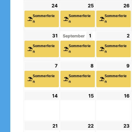
24
24.
(1
25
25.
(1
26
(
August
Veranstaltung)
August
Veranstaltung)
V
Sommerferie
Sommerferie
Sommerferie
2026
2026
n
n
n
31
31.
(1
1
1.
(1
2
2
(
September
August
Veranstaltung)
September
Veranstaltung)
V
Sommerferie
Sommerferie
Sommerferie
2026
2026
n
n
n
7
7.
(1
8
8.
(1
9
9
(
September
Veranstaltung)
September
Veranstaltung)
V
Sommerferie
Sommerferie
Sommerferie
2026
2026
n
n
n
14
14.
15
15.
16
1
September
September
2026
2026
21
21.
22
22.
23